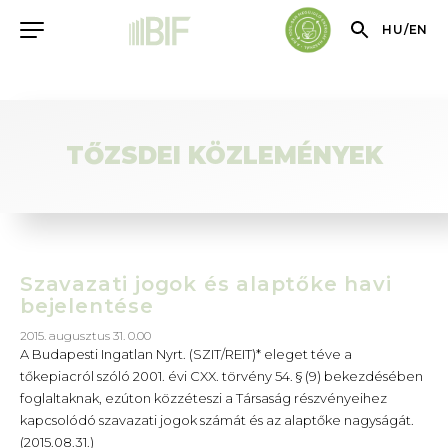
HU
/
EN
TŐZSDEI KÖZLEMÉNYEK
Szavazati jogok és alaptőke havi
bejelentése
2015. augusztus 31. 0.00
A Budapesti Ingatlan Nyrt. (SZIT/REIT)* eleget téve a
tőkepiacról szóló 2001. évi CXX. törvény 54. § (9) bekezdésében
foglaltaknak, ezúton közzéteszi a Társaság részvényeihez
kapcsolódó szavazati jogok számát és az alaptőke nagyságát.
(2015.08.31.)