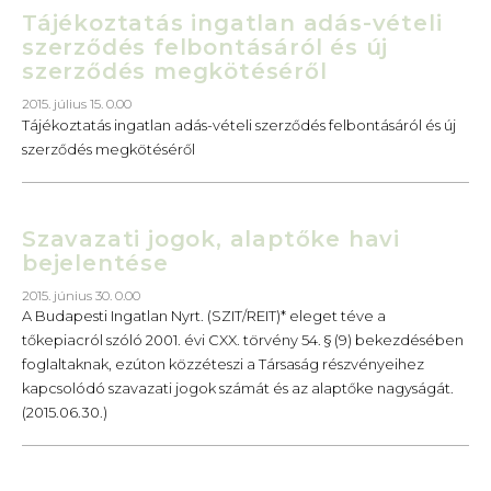
Tájékoztatás ingatlan adás-vételi
szerződés felbontásáról és új
szerződés megkötéséről
2015. július 15. 0.00
Tájékoztatás ingatlan adás-vételi szerződés felbontásáról és új
szerződés megkötéséről
Szavazati jogok, alaptőke havi
bejelentése
2015. június 30. 0.00
A Budapesti Ingatlan Nyrt. (SZIT/REIT)* eleget téve a
tőkepiacról szóló 2001. évi CXX. törvény 54. § (9) bekezdésében
foglaltaknak, ezúton közzéteszi a Társaság részvényeihez
kapcsolódó szavazati jogok számát és az alaptőke nagyságát.
(2015.06.30.)