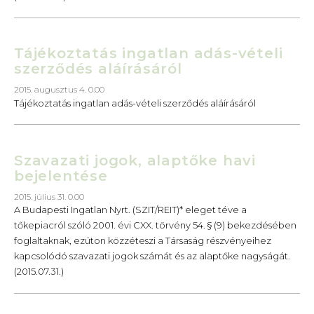
Tájékoztatás ingatlan adás-vételi
szerződés aláírásáról
2015. augusztus 4. 0.00
Tájékoztatás ingatlan adás-vételi szerződés aláírásáról
Szavazati jogok, alaptőke havi
bejelentése
2015. július 31. 0.00
A Budapesti Ingatlan Nyrt. (SZIT/REIT)* eleget téve a
tőkepiacról szóló 2001. évi CXX. törvény 54. § (9) bekezdésében
foglaltaknak, ezúton közzéteszi a Társaság részvényeihez
kapcsolódó szavazati jogok számát és az alaptőke nagyságát.
(2015.07.31.)