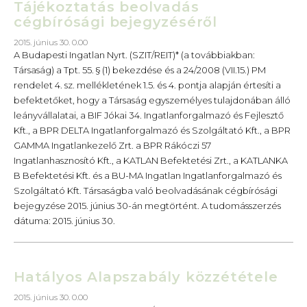
Tájékoztatás beolvadás
cégbírósági bejegyzéséről
2015. június 30. 0.00
A Budapesti Ingatlan Nyrt. (SZIT/REIT)* (a továbbiakban:
Társaság) a Tpt. 55. § (1) bekezdése és a 24/2008 (VII.15.) PM
rendelet 4. sz. mellékletének 1.5. és 4. pontja alapján értesíti a
befektetőket, hogy a Társaság egyszemélyes tulajdonában álló
leányvállalatai, a BIF Jókai 34. Ingatlanforgalmazó és Fejlesztő
Kft., a BPR DELTA Ingatlanforgalmazó és Szolgáltató Kft., a BPR
GAMMA Ingatlankezelő Zrt. a BPR Rákóczi 57
Ingatlanhasznosító Kft., a KATLAN Befektetési Zrt., a KATLANKA
B Befektetési Kft. és a BU-MA Ingatlan Ingatlanforgalmazó és
Szolgáltató Kft. Társaságba való beolvadásának cégbírósági
bejegyzése 2015. június 30-án megtörtént. A tudomásszerzés
dátuma: 2015. június 30.
Hatályos Alapszabály közzététele
2015. június 30. 0.00