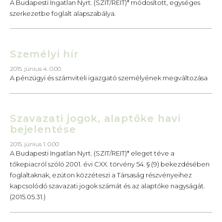
A Budapesti Ingatlan Nyrt. (SZIT/REIT)* módosított, egységes
szerkezetbe foglalt alapszabálya.
Személyi hír
2015. június 4. 0.00
A pénzügyi és számviteli igazgató személyének megváltozása
Szavazati jogok, alaptőke havi
bejelentése
2015. június 1. 0.00
A Budapesti Ingatlan Nyrt. (SZIT/REIT)* eleget téve a
tőkepiacról szóló 2001. évi CXX. törvény 54. § (9) bekezdésében
foglaltaknak, ezúton közzéteszi a Társaság részvényeihez
kapcsolódó szavazati jogok számát és az alaptőke nagyságát.
(2015.05.31.)