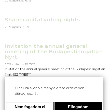
2019. április 9. 16.45
Share capital voting rights
2019. április 1. 9.59
Invitation the annual general
meeting of the Budapesti Ingatlan
Nyrt.
2019. március 29. 15.22
Invitation the annual general meeting of the Budapesti Ingatlan
Nyrt. (SZIT/REIT)*
Oldalunk a jobb élmény elérése érdekében
...
sütiket használ.
Nem fogadom el
Elfogadom